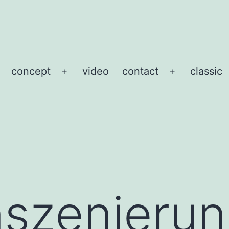
concept
video
contact
classic
Menü
Menü
öffnen
öffnen
nszenieru