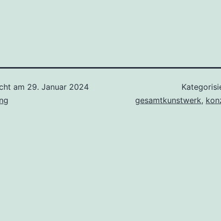
icht am
29. Januar 2024
Kategorisi
ing
gesamtkunstwerk
,
kon
tion