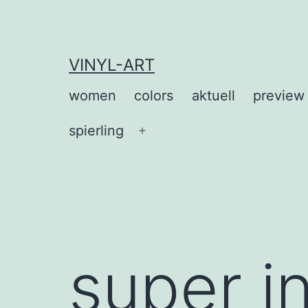
Zum
Inhalt
springen
VINYL-ART
women
colors
aktuell
preview
spierling
Menü
öffnen
super i