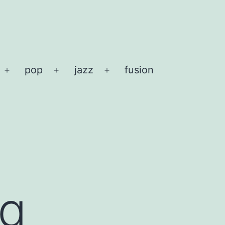
pop
jazz
fusion
Menü
Menü
Menü
öffnen
öffnen
öffnen
ng