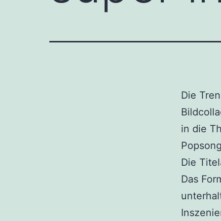
Die Tren
Bildcoll
in die T
Popsongt
Die Tite
Das Form
unterhal
Inszenie