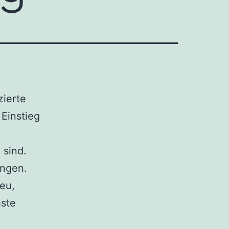
zierte
Einstieg
 sind.
ungen.
neu,
hste