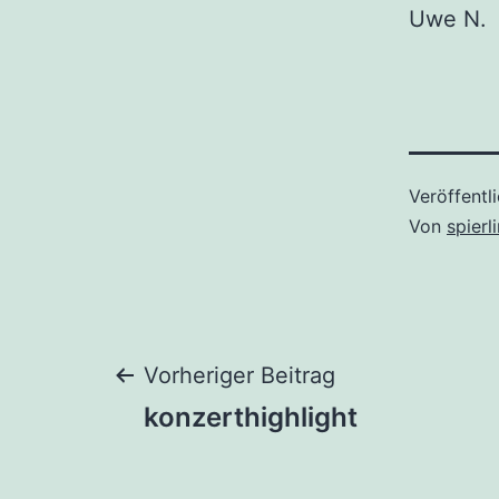
Uwe N.
Veröffentl
Von
spierl
Beitragsnaviga
Vorheriger Beitrag
konzerthighlight